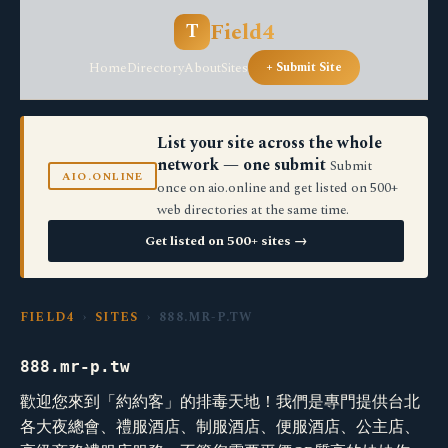
Field4
T
Home
Directory
About
Sites
+ Submit Site
List your site across the whole
network — one submit
Submit
AIO.ONLINE
once on aio.online and get listed on 500+
web directories at the same time.
Get listed on 500+ sites →
FIELD4
›
SITES
› 888.MR-P.TW
888.mr-p.tw
歡迎您來到「約約客」的排毒天地！我們是專門提供台北
各大夜總會、禮服酒店、制服酒店、便服酒店、公主店、