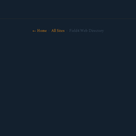
← Home
·
All Sites
· Field4 Web Directory