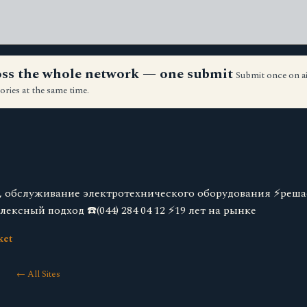
ross the whole network — one submit
Submit once on a
ories at the same time.
, обслуживание электротехнического оборудования ⚡реша
ксный подход ☎️(044) 284 04 12 ⚡19 лет на рынке
ket
← All Sites