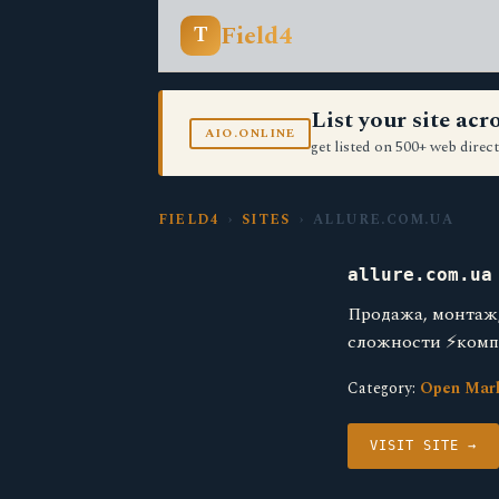
Field4
T
List your site ac
AIO.ONLINE
get listed on 500+ web direct
FIELD4
›
SITES
› ALLURE.COM.UA
allure.com.ua
Продажа, монтаж
сложности ⚡компле
Category:
Open Mar
VISIT SITE →