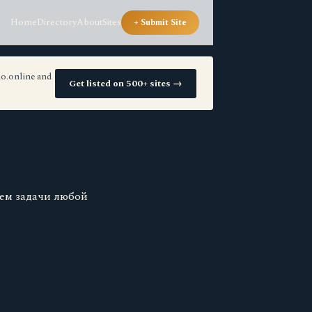
Home
Directory
About
Sites
+ Submit Site
io.online and
Get listed on 500+ sites →
ем задачи любой