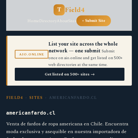
Field4
T
Home
Directory
About
Sites
+ Submit Site
List your site across the whole
network — one submit
Submit
AIO.ONLINE
once on aio.online and get listed on 500+
web directories at the same time.
Get listed on 500+ sites →
FIELD4
›
SITES
› AMERICANFARDO.CL
americanfardo.cl
Venta de fardos de ropa americana en Chile. Encuentra
moda exclusiva y asequible en nuestra importadora de