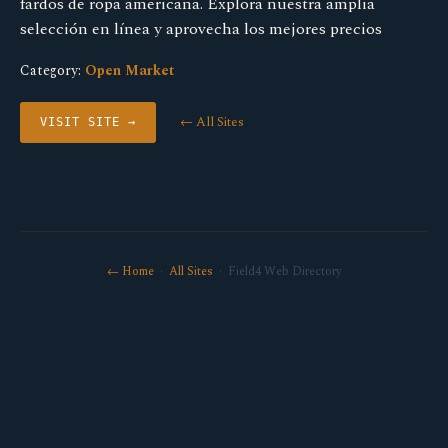
fardos de ropa americana. Explora nuestra amplia
selección en línea y aprovecha los mejores precios
Category:
Open Market
← All Sites
VISIT SITE →
← Home
·
All Sites
· Field4 Web Directory