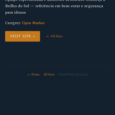
Brilho do Sol — referência em bem-estar e segurança
para idosos
Category:
Open Market
← All Sites
VISIT SITE →
← Home
·
All Sites
· Field4 Web Directory