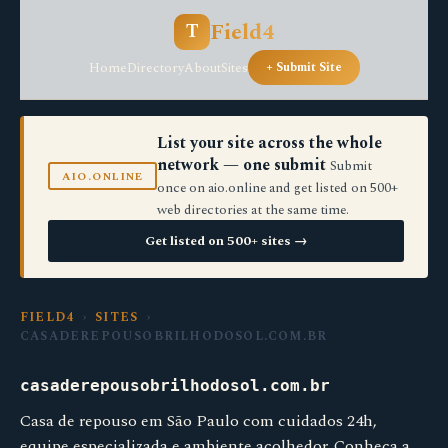
Field4
T
Home
Directory
About
Sites
+ Submit Site
List your site across the whole
network — one submit
Submit
AIO.ONLINE
once on aio.online and get listed on 500+
web directories at the same time.
Get listed on 500+ sites →
FIELD4
›
SITES
›
CASADEREPOUSOBRILHODOSOL.COM.BR
casaderepousobrilhodosol.com.br
Casa de repouso em São Paulo com cuidados 24h,
equipe especializada e ambiente acolhedor. Conheça a