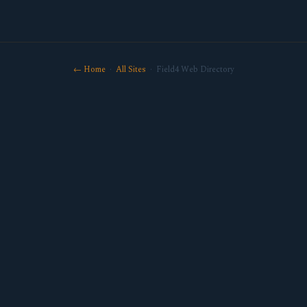
← Home
·
All Sites
· Field4 Web Directory