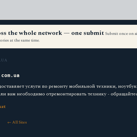
ross the whole network — one submit
Submit once on a
ories at the same time.
.UA
.com.ua
едоставляет услуги по ремонту мобильной техники, ноутбук
Если вам необходимо отремонтировать технику - обращайтес
ket
← All Sites