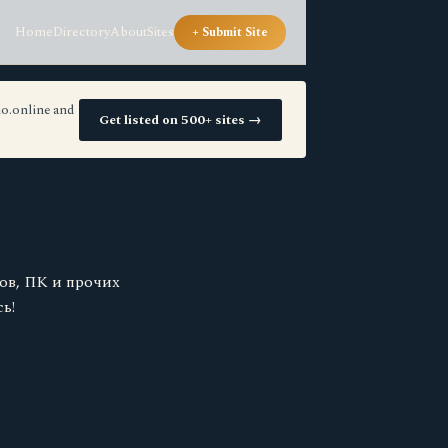
Home
Directory
About
Sites
+ Submit Site
io.online and
Get listed on 500+ sites →
ов, ПК и прочих
ь!