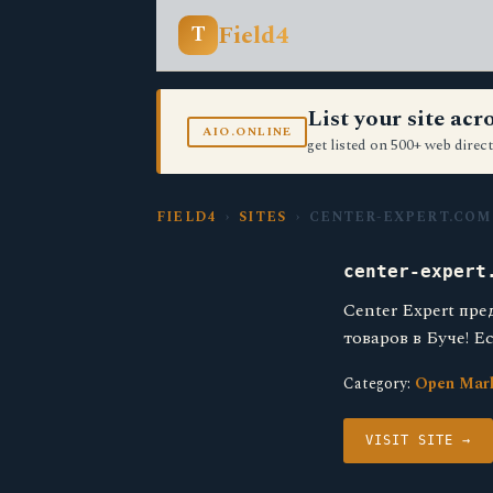
Field4
T
List your site ac
AIO.ONLINE
get listed on 500+ web direct
FIELD4
›
SITES
› CENTER-EXPERT.COM
center-expert
Center Expert пр
товаров в Буче! 
Category:
Open Mar
VISIT SITE →