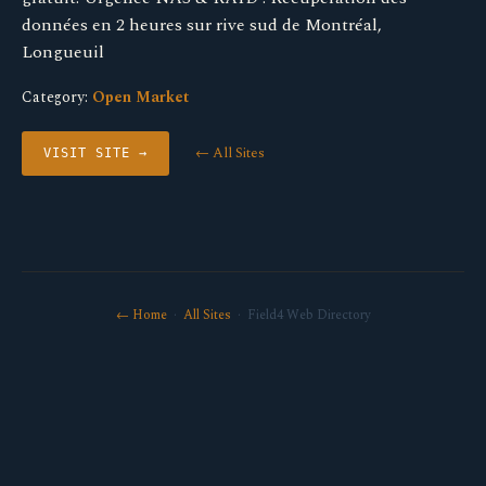
données en 2 heures sur rive sud de Montréal,
Longueuil
Category:
Open Market
← All Sites
VISIT SITE →
← Home
·
All Sites
· Field4 Web Directory