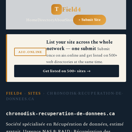
Field4
T
Home
Directory
About
Sites
+ Submit Site
List your site across the whole
network — one submit
Submit
AIO.ONLINE
once on aio.online and get listed on 500+
web directories at the same time.
Get listed on 500+ sites →
FIELD4
›
SITES
› CHRONODISK-RECUPERATION-DE-
DONNEES.CA
chronodisk-recuperation-de-donnees.ca
Société spécialisée en Récupération de données, estimé
gratuit. Urgence NAS & RAID : Récupération des