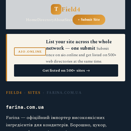
Field4
T
Home
Directory
About
Sites
+ Submit Site
List your site across the whole
network — one submit
Submit
AIO.ONLINE
once on aio.online and get listed on 500+
web directories at the same time.
Get listed on 500+ sites →
FIELD4
›
SITES
› FARINA.COM.UA
farina.com.ua
Farina — офіційний імпортер високоякісних
інгредієнтів для кондитерів. Борошно, цукор,