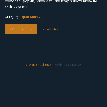
шоколад, форми, мішки та інвентар з доставкою по
всій Україні.
Category:
Open Market
← All Sites
VISIT SITE →
← Home
·
All Sites
· Field4 Web Directory