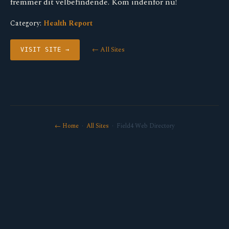
fremmer dit velbefindende. Kom indenfor nu!
Category:
Health Report
← All Sites
VISIT SITE →
← Home
·
All Sites
· Field4 Web Directory