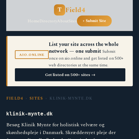
Field4
T
Home
Directory
About
Sites
+ Submit Site
List your site across the whole
network — one submit
Submit
AIO.ONLINE
once on aio.online and get listed on 500+
web directories at the same time.
Get listed on 500+ sites →
FIELD4
›
SITES
› KLINIK-MYNTE.DK
klinik-mynte.dk
Besøg Klinik Mynte for holistisk velvære og
skønhedspleje i Danmark. Skræddersyet pleje der