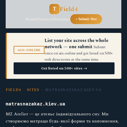
Field4
T
Home
Directory
About
Sites
+ Submit Site
List your site across the whole
network — one submit
Submit
AIO.ONLINE
once on aio.online and get listed on 500+
web directories at the same time.
Get listed on 500+ sites →
FIELD4
›
SITES
› MATRASNAZAKAZ.KIEV.UA
matrasnazakaz.kiev.ua
MZ Atelier — це ательє індивідуального сну. Ми
створюємо матраци будь-якої форми та наповнення,