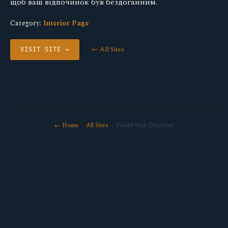
щоб ваш відпочинок був бездоганним.
Category:
Interior Page
← All Sites
VISIT SITE →
← Home
·
All Sites
· Field4 Web Directory