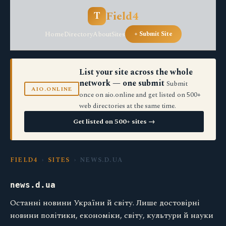
Field4
T
Home
Directory
About
Sites
+ Submit Site
List your site across the whole
network — one submit
Submit
AIO.ONLINE
once on aio.online and get listed on 500+
web directories at the same time.
Get listed on 500+ sites →
FIELD4
›
SITES
› NEWS.D.UA
news.d.ua
Останні новини України й світу. Лише достовірні
новини політики, економіки, світу, культури й науки