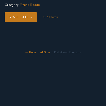
Category:
Press Room
← All Sites
VISIT SITE →
← Home
·
All Sites
· Field4 Web Directory