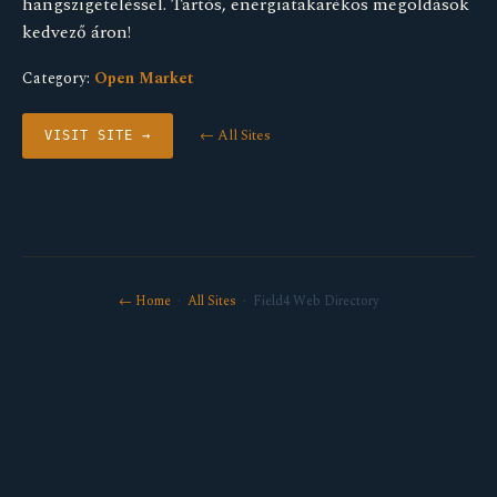
hangszigeteléssel. Tartós, energiatakarékos megoldások
kedvező áron!
Category:
Open Market
← All Sites
VISIT SITE →
← Home
·
All Sites
· Field4 Web Directory