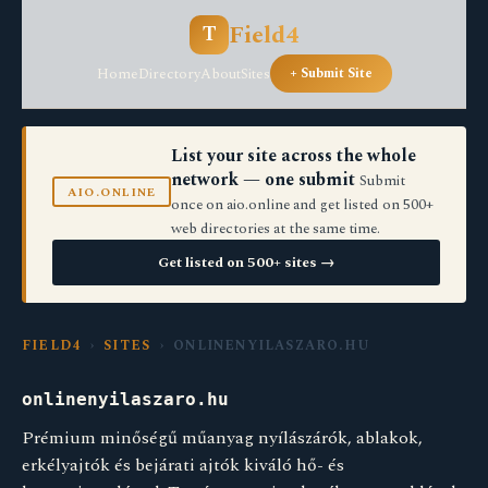
Field4
T
Home
Directory
About
Sites
+ Submit Site
List your site across the whole
network — one submit
Submit
AIO.ONLINE
once on aio.online and get listed on 500+
web directories at the same time.
Get listed on 500+ sites →
FIELD4
›
SITES
› ONLINENYILASZARO.HU
onlinenyilaszaro.hu
Prémium minőségű műanyag nyílászárók, ablakok,
erkélyajtók és bejárati ajtók kiváló hő- és