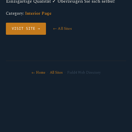
Einzigartige Qualität ✓ Überzeugen Sie sich selbst!
Category:
Interior Page
← All Sites
VISIT SITE →
← Home
·
All Sites
· Field4 Web Directory