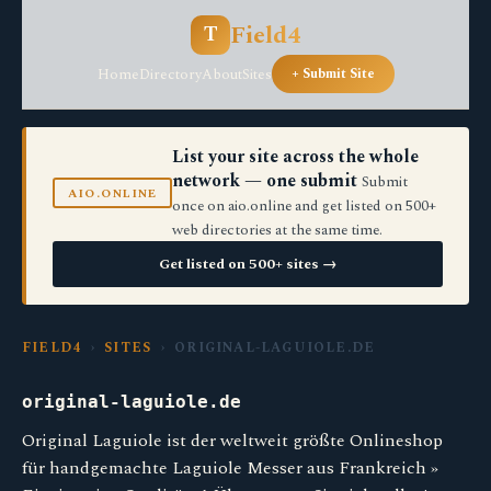
Field4
T
Home
Directory
About
Sites
+ Submit Site
List your site across the whole
network — one submit
Submit
AIO.ONLINE
once on aio.online and get listed on 500+
web directories at the same time.
Get listed on 500+ sites →
FIELD4
›
SITES
› ORIGINAL-LAGUIOLE.DE
original-laguiole.de
Original Laguiole ist der weltweit größte Onlineshop
für handgemachte Laguiole Messer aus Frankreich »