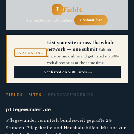
Field4
T
Home
Directory
About
Sites
+ Submit Site
List your site across the whole
network — one submit
Submit
AIO.ONLINE
once on aio.online and get listed on 500+
web directories at the same time.
Get listed on 500+ sites →
FIELD4
›
SITES
› PFLEGEWUNDER.DE
pflegewunder.de
Pflegewunder vermittelt bundesweit geprüfte 24-
Stunden-Pflegekräfte und Haushaltshilfen. Mit uns zur