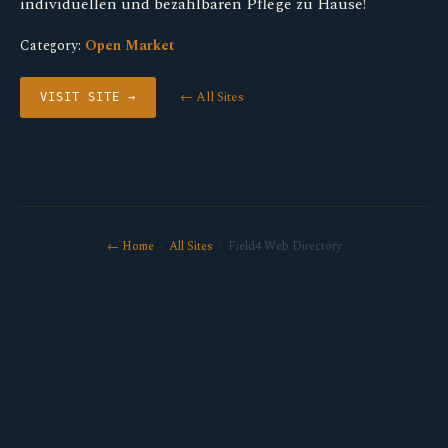
individuellen und bezahlbaren Pflege zu Hause!
Category:
Open Market
← All Sites
VISIT SITE →
← Home
·
All Sites
· Field4 Web Directory