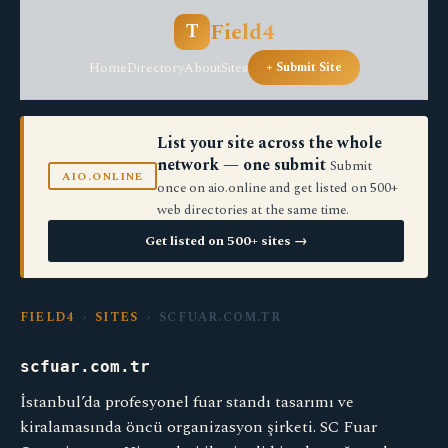
Field4
T
Home
Directory
About
Sites
+ Submit Site
List your site across the whole
network — one submit
Submit
AIO.ONLINE
once on aio.online and get listed on 500+
web directories at the same time.
Get listed on 500+ sites →
FIELD4
›
SITES
› SCFUAR.COM.TR
scfuar.com.tr
İstanbul’da profesyonel fuar standı tasarımı ve
kiralamasında öncü organizasyon şirketi. SC Fuar