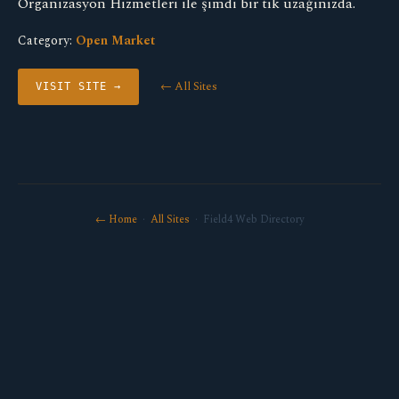
Organizasyon Hizmetleri ile şimdi bir tık uzağınızda.
Category:
Open Market
← All Sites
VISIT SITE →
← Home
·
All Sites
· Field4 Web Directory