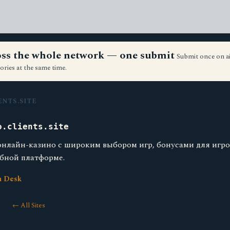
ross the whole network — one submit
Submit once on a
ories at the same time.
ENTS.SITE
o.clients.site
 онлайн-казино с широким выбором игр, бонусами для игр
бной платформе.
n Desk
← All Sites