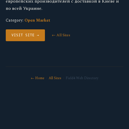
европейских производителей с доставкой в Киеве и
по всей Украине.
Category:
Open Market
← All Sites
VISIT SITE →
← Home
·
All Sites
· Field4 Web Directory