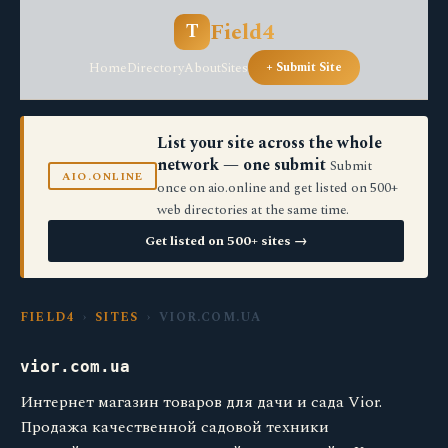
Field4
T
Home
Directory
About
Sites
+ Submit Site
List your site across the whole
network — one submit
Submit
AIO.ONLINE
once on aio.online and get listed on 500+
web directories at the same time.
Get listed on 500+ sites →
FIELD4
›
SITES
› VIOR.COM.UA
vior.com.ua
Интернет магазин товаров для дачи и сада Vior.
Продажа качественной садовой техники