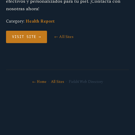
efectivos y personalizados para tu piel. ¡Contacta con
nosotras ahora!
Category:
Health Report
← All Sites
VISIT SITE →
← Home
·
All Sites
· Field4 Web Directory