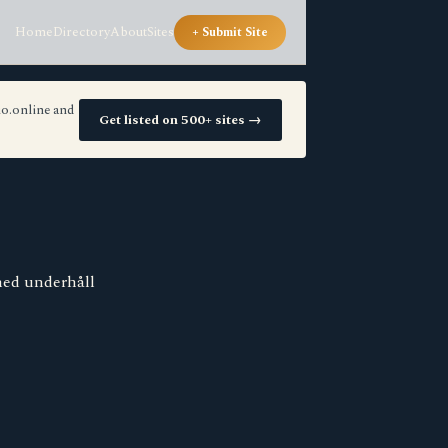
Home
Directory
About
Sites
+ Submit Site
io.online and
Get listed on 500+ sites →
 med underhåll