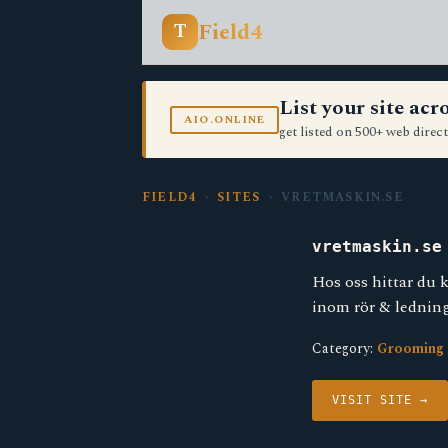
Field4
T
List your site ac
AIO.ONLINE
get listed on 500+ web direct
FIELD4
›
SITES
› VRETMASKIN.SE
vretmaskin.se
Hos oss hittar du 
inom rör & lednin
Category:
Grooming 
VISIT SITE →