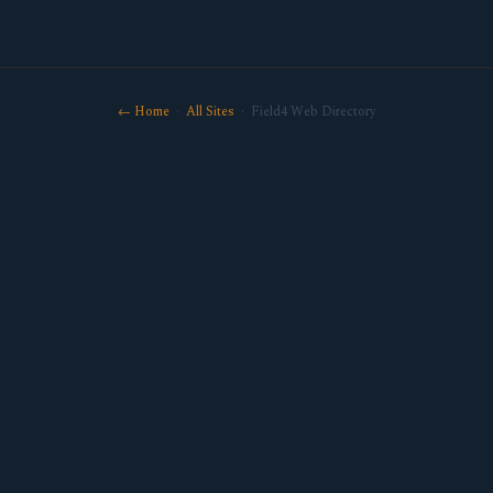
← Home
·
All Sites
· Field4 Web Directory