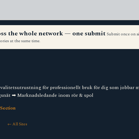
ross the whole network — one submit
Submit once on a
ories at the same time.
kvalitetsutrustning för professionellt bruk för dig som jobbar
gsnät ➡︎ Marknadsledande inom rör & spol
Section
← All Sites