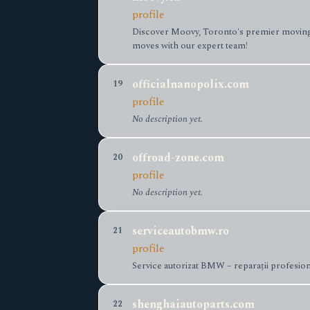
profile
Discover Moovy, Toronto's premier moving c
moves with our expert team!
officialnanopolix.com
19
profile
No description yet.
offroad-zone.com
20
profile
No description yet.
serviceautobmw.ro
21
profile
Service autorizat BMW – reparații profesio
shenghaiautoparts.com
22