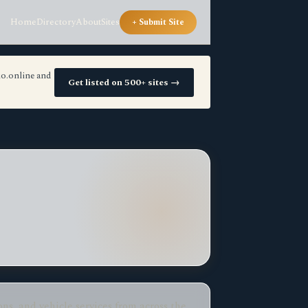
Home
Directory
About
Sites
+ Submit Site
io.online and
Get listed on 500+ sites →
ns, and vehicle services from across the