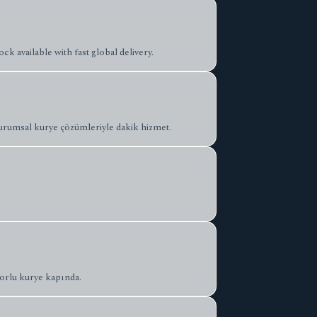
ck available with fast global delivery.
 kurumsal kurye çözümleriyle dakik hizmet.
torlu kurye kapında.