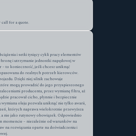
call for a quote.
ążenia i setki tysięcy cykli pracy elementów
chronę i utrzymanie jednostki napędowej w
 – to konieczność, jeśli chcesz uniknąć
 dopasowana do realnych potrzeb kierowców.
jazdu. Dzięki niej silnik zachowuje
 które mogą prowadzić do jego przyspieszonego
leceniami producenta, przez wymianę filtra, aż
ędzie pracował cicho, płynnie i bezpiecznie
wymiana oleju pozwala uniknąć nie tylko awarii,
dzeń, których naprawa wielokrotnie przewyższa
, a nie jako rutynowy obowiązek. Odpowiednio
anym momencie – niezależnie od warunków na
aw na rozwiązania oparte na doświadczeniu i
owej.