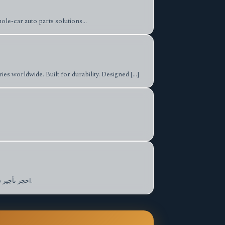
e-car auto parts solutions...
 worldwide. Built for durability. Designed […]
احجز تأجير سيارات الرياض عبر يهماء بأفضل الأسعار والخدمة المميزة. اختر وكاله تاجير سيارات موثوقة تضمن راحتك وأمان رحلتك بسهولة وسرعة.