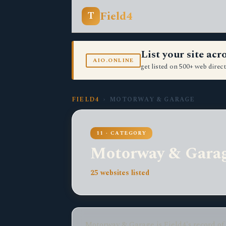
Field4
T
List your site ac
AIO.ONLINE
get listed on 500+ web direct
FIELD4
› MOTORWAY & GARAGE
11 · CATEGORY
Motorway & Gara
25 websites listed
Motorway & Garage is Field4's record of 