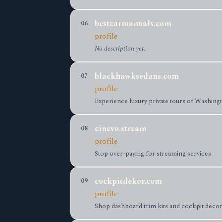
bestcarmanuals.com
06
profile
No description yet.
blackhawksedans.com
07
profile
Experience luxury private tours of Washing
cinevo.stream
08
profile
Stop over-paying for streaming services
cockpitdekor.com
09
profile
Shop dashboard trim kits and cockpit decor