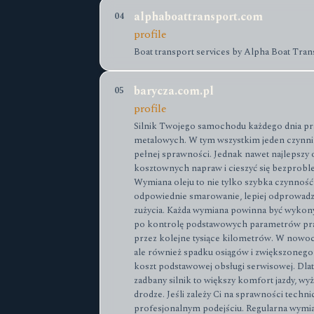
alphaboattransport.com
04
profile
Boat transport services by Alpha Boat Transp
barycza.com.pl
05
profile
Silnik Twojego samochodu każdego dnia prac
metalowych. W tym wszystkim jeden czynnik
pełnej sprawności. Jednak nawet najlepszy o
kosztownych napraw i cieszyć się bezprobl
Wymiana oleju to nie tylko szybka czynność 
odpowiednie smarowanie, lepiej odprowadza
zużycia. Każda wymiana powinna być wykony
po kontrolę podstawowych parametrów pracy 
przez kolejne tysiące kilometrów. W nowocz
ale również spadku osiągów i zwiększonego
koszt podstawowej obsługi serwisowej. Dla
zadbany silnik to większy komfort jazdy, 
drodze. Jeśli zależy Ci na sprawności tech
profesjonalnym podejściu. Regularna wymian