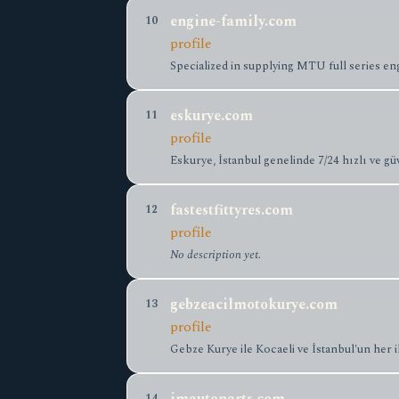
engine-family.com
10
profile
Specialized in supplying MTU full series engi
eskurye.com
11
profile
Eskurye, İstanbul genelinde 7/24 hızlı ve g
fastestfittyres.com
12
profile
No description yet.
gebzeacilmotokurye.com
13
profile
Gebze Kurye ile Kocaeli ve İstanbul'un her
14