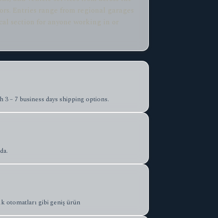
ors. Entries range from regional garages
ical section for anyone working in or
h 3 – 7 business days shipping options.
da.
ık otomatları gibi geniş ürün