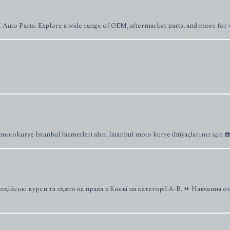
IM Auto Parts. Explore a wide range of OEM, aftermarket parts, and more for
r motokurye İstanbul hizmetleri alın. İstanbul moto kurye ihtiyaçlarınız için 
ські курси та здати на права в Києві на категорії A-B. ⏩ Навчання онл