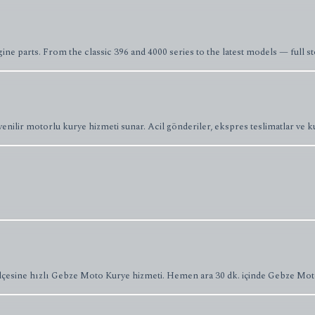
ne parts. From the classic 396 and 4000 series to the latest models — full sto
üvenilir motorlu kurye hizmeti sunar. Acil gönderiler, ekspres teslimatlar ve
 ilçesine hızlı Gebze Moto Kurye hizmeti. Hemen ara 30 dk. içinde Gebze Mo