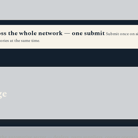
ross the whole network — one submit
Submit once on a
ories at the same time.
ge
the automotive sector — dealers, parts suppliers, courier operatio