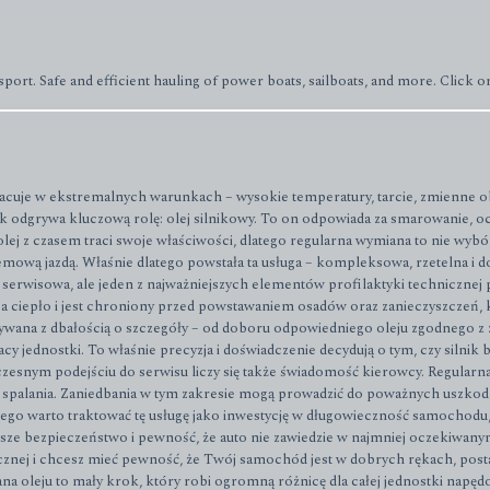
ort. Safe and efficient hauling of power boats, sailboats, and more. Click or 
uje w ekstremalnych warunkach – wysokie temperatury, tarcie, zmienne obci
 odgrywa kluczową rolę: olej silnikowy. To on odpowiada za smarowanie, o
lej z czasem traci swoje właściwości, dlatego regularna wymiana to nie wybór
emową jazdą. Właśnie dlatego powstała ta usługa – kompleksowa, rzetelna i
serwisowa, ale jeden z najważniejszych elementów profilaktyki technicznej po
 ciepło i jest chroniony przed powstawaniem osadów oraz zanieczyszczeń,
wana z dbałością o szczegóły – od doboru odpowiedniego oleju zgodnego z za
jednostki. To właśnie precyzja i doświadczenie decydują o tym, czy silnik b
esnym podejściu do serwisu liczy się także świadomość kierowcy. Regularna 
 spalania. Zaniedbania w tym zakresie mogą prowadzić do poważnych uszko
tego warto traktować tę usługę jako inwestycję w długowieczność samochodu
wyższe bezpieczeństwo i pewność, że auto nie zawiedzie w najmniej oczekiw
nicznej i chcesz mieć pewność, że Twój samochód jest w dobrych rękach, post
a oleju to mały krok, który robi ogromną różnicę dla całej jednostki napęd