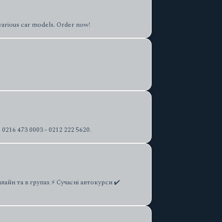
 various car models. Order now!
☎️ 0216 473 0003 - 0212 222 5620.
айн та в групах ⚡ Сучасні автокурси ✔️