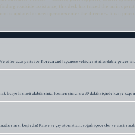
inding roadside assistance, this desk has traced the main operat
umn is updated as new operators enter the directory. It is a pract
 We offer auto parts for Korean and Japanese vehicles at affordable prices wit
mik kurye hizmeti alabilirsiniz. Hemen şimdi ara 30 dakika içinde kurye kapın
matlarımızı keşfedin! Kahve ve çay otomatları, soğuk içecekler ve atıştırmal