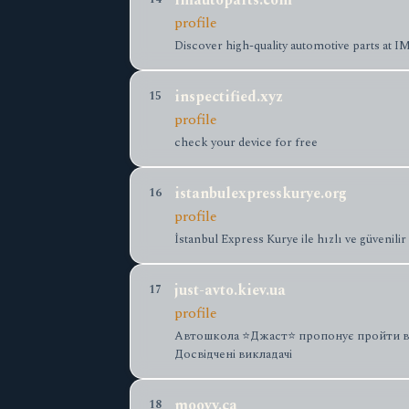
imautoparts.com
profile
Discover high-quality automotive parts at 
inspectified.xyz
15
profile
check your device for free
istanbulexpresskurye.org
16
profile
İstanbul Express Kurye ile hızlı ve güvenili
just-avto.kiev.ua
17
profile
Автошкола ⭐Джаст⭐ пропонує пройти водій
Досвідчені викладачі
moovy.ca
18