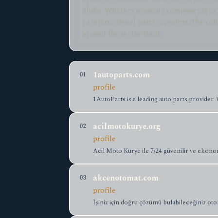
globe. Whether sourcing components or f
to international parts exporters. The col
around the motor trade.
1autoparts.com
01
profile
1AutoParts is a leading auto parts provider.
acilmotokurye.org
02
profile
Acil Moto Kurye ile 7/24 güvenilir ve ekono
akcenotomat.com
03
profile
İşiniz için doğru çözümü bulabileceğiniz oto