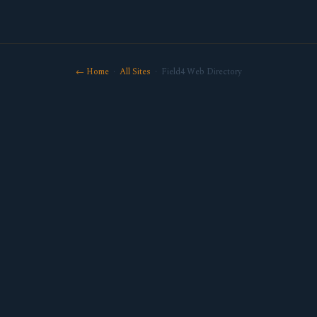
← Home
·
All Sites
· Field4 Web Directory