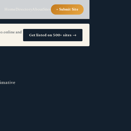
Home
Directory
About
Sites
+ Submit Site
io.online and
Get listed on 500+ sites →
imative