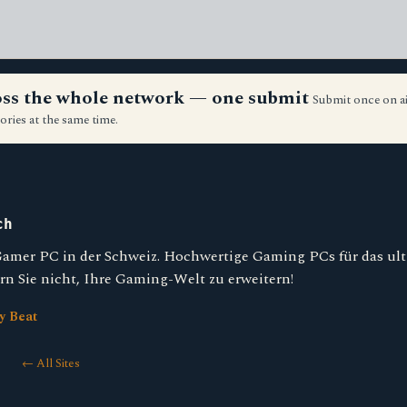
ross the whole network — one submit
Submit once on a
ories at the same time.
ch
Gamer PC in der Schweiz. Hochwertige Gaming PCs für das ult
ern Sie nicht, Ihre Gaming-Welt zu erweitern!
y Beat
← All Sites