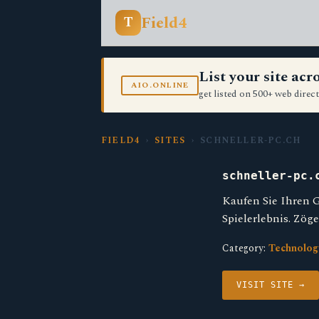
Field4
T
List your site ac
AIO.ONLINE
get listed on 500+ web direct
FIELD4
›
SITES
› SCHNELLER-PC.CH
schneller-pc.
Kaufen Sie Ihren 
Spielerlebnis. Zög
Category:
Technolog
VISIT SITE →